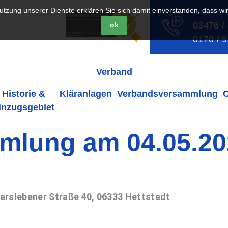
 Nutzung unserer Dienste erklären Sie sich damit einverstanden, dass w
24h - B
03476 /
ok
0170 / 
Verband
Historie &
Kläranlagen
Verbandsversammlung
inzugsgebiet
mlung am 04.05.20
erslebener Straße 40, 06333 Hettstedt