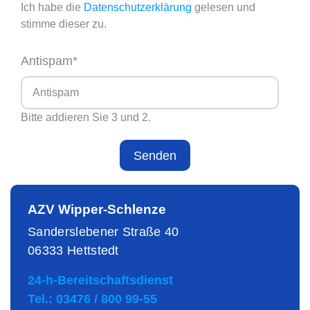
Ich habe die
Datenschutzerklärung
gelesen und
stimme dieser zu.
Antispam
*
Bitte addieren Sie 3 und 2.
Senden
AZV Wipper-Schlenze
Sanderslebener Straße 40
06333 Hettstedt
24-h-Bereitschaftsdienst
Tel.:
03476 / 800 99-55