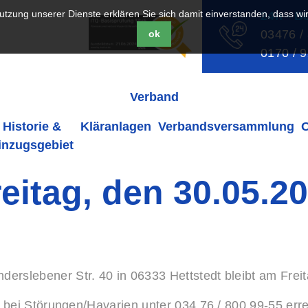
 Nutzung unserer Dienste erklären Sie sich damit einverstanden, dass w
24h - B
03476 /
ok
0170 / 
Verband
Historie &
Kläranlagen
Verbandsversammlung
inzugsgebiet
eitag, den 30.05.2
derslebener Str. 40 in 06333 Hettstedt bleibt am Frei
it bei Störungen/Havarien unter 034 76 / 800 99-55 erre