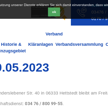
 Nutzung unserer Dienste erklären Sie sich damit einverstanden, dass w
24h - B
03476 /
ok
0170 / 
Verband
Historie &
Kläranlagen
Verbandsversammlung
inzugsgebiet
9.05.2023
derslebener Str. 40 in 06333 Hettstedt bleibt am Frei
034 76 / 800 99-55
chaftsdienst:
.