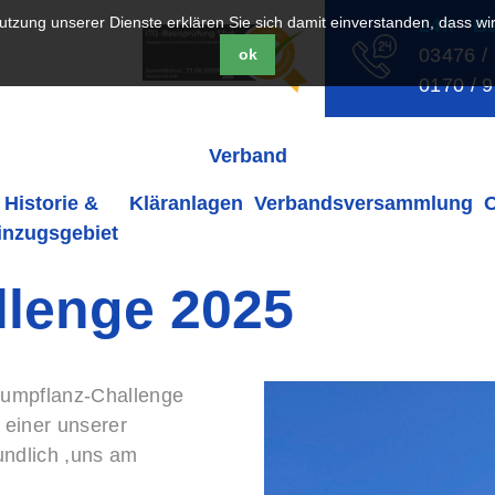
 Nutzung unserer Dienste erklären Sie sich damit einverstanden, dass w
24h - B
03476 /
ok
0170 / 
Verband
Historie &
Kläranlagen
Verbandsversammlung
inzugsgebiet
lenge 2025
aumpflanz-Challenge
 einer unserer
ndlich ,uns am