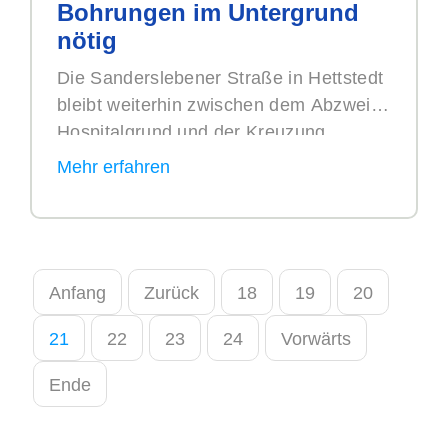
Bohrungen im Untergrund
Vielen Dank für Ihr Verständnis.
nötig
Die Sanderslebener Straße in Hettstedt
bleibt weiterhin zwischen dem Abzweig
Hospitalgrund und der Kreuzung
Ascherslebener Straße/Johannistor für
den Verkehr gesperrt. Wie die MZ
bereits berichtete, war ...
Anfang
Zurück
18
19
20
21
22
23
24
Vorwärts
Ende