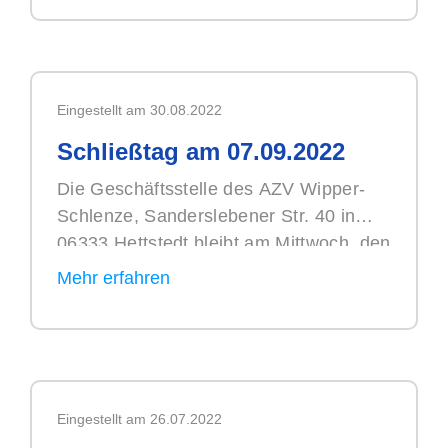
Ort: 06333 Hettstedt, Sanderslebener
Straße 40,
Büro Verbandsgeschäftsführer
Eingestellt am 30.08.2022
Schließtag am 07.09.2022
Die Geschäftsstelle des AZV Wipper-
Schlenze, Sanderslebener Str. 40 in
06333 Hettstedt bleibt am Mittwoch, den
07.09.2022 aufgrund einer betrieblichen
Veranstaltung geschlossen.
Aus diesem Grund ist die telefonische
Erreichbarkeit nicht vollständig
gegeben. In Havariefällen wählen Sie
bitte den 24-h-Bereitschaftsdienst: 034
Eingestellt am 26.07.2022
76 / 800 99-55.